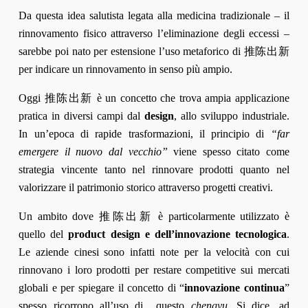
Da questa idea salutista legata alla medicina tradizionale – il
rinnovamento fisico attraverso l’eliminazione degli eccessi –
sarebbe poi nato per estensione l’uso metaforico di 推陈出新
per indicare un rinnovamento in senso più ampio.
Oggi 推陈出新 è un concetto che trova ampia applicazione
pratica in diversi campi dal
design
, allo sviluppo industriale.
In un’epoca di rapide trasformazioni, il principio di
“far
emergere il nuovo dal vecchio”
viene spesso citato come
strategia vincente tanto nel rinnovare prodotti quanto nel
valorizzare il patrimonio storico attraverso progetti creativi.​
Un ambito dove 推陈出新 è particolarmente utilizzato è
quello del
product design e dell’innovazione tecnologica
.
Le aziende cinesi sono infatti note per la velocità con cui
rinnovano i loro prodotti per restare competitive sui mercati
globali e per spiegare il concetto di “
innovazione continua
”
spesso ricorrono all’uso di questo
chengyu
. Si dice, ad