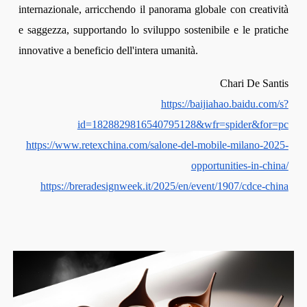
internazionale, arricchendo il panorama globale con creatività
e saggezza, supportando lo sviluppo sostenibile e le pratiche
innovative a beneficio dell'intera umanità.
Chari De Santis
https://baijiahao.baidu.com/s?
id=1828829816540795128&wfr=spider&for=pc
https://www.retexchina.com/salone-del-mobile-milano-2025-
opportunities-in-china/
https://breradesignweek.it/2025/en/event/1907/cdce-china