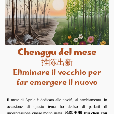
Chengyu del mese
推陈出新
Eliminare il vecchio per
far emergere il nuovo
Il mese di Aprile è dedicato alle novità, al cambiamento. In
occasione di questo tema ho deciso
di parlarti di
un’espressione cinese molto usata
推陈出新 (tuī chén chū