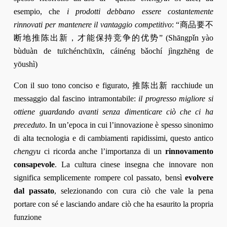
esempio, che
i prodotti debbano essere costantemente
rinnovati per mantenere il vantaggio competitivo
: “商品要不
断地推陈出新，才能保持竞争的优势”​ (Shāngpǐn yào
bùduàn de tuīchénchūxīn, cáinéng bǎochí jìngzhēng de
yōushì)
Con il suo tono conciso e figurato, 推陈出新 racchiude un
messaggio dal fascino intramontabile:
il progresso migliore si
ottiene guardando avanti senza dimenticare ciò che ci ha
preceduto
. In un’epoca in cui l’innovazione è spesso sinonimo
di alta tecnologia e di cambiamenti rapidissimi, questo antico
chengyu
ci ricorda anche l’importanza di un
rinnovamento
consapevole
. La cultura cinese insegna che innovare non
significa semplicemente rompere col passato, bensì
evolvere
dal passato
, selezionando con cura ciò che vale la pena
portare con sé e lasciando andare ciò che ha esaurito la propria
funzione​