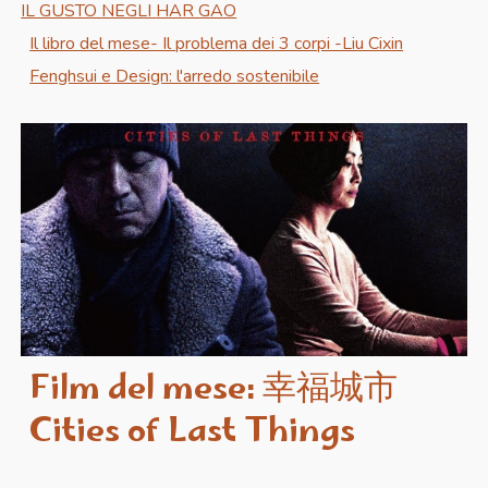
IL GUSTO NEGLI HAR GAO
Il libro del mese- Il problema dei 3 corpi -Liu Cixin
Fenghsui e Design: l'arredo sostenibile
Film del mese:
幸福城市
Cities of Last Things