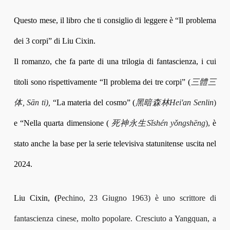
Questo mese, il libro che ti consiglio di leggere è “Il problema
dei 3 corpi” di Liu Cixin.
Il romanzo, che fa parte di una trilogia di fantascienza, i cui
titoli sono rispettivamente “Il problema dei tre corpi” (
三體三
体, Sān ti),
“La materia del cosmo” (
黑暗森林Hei'an Senlin
)
e “Nella quarta dimensione (
死神永生Sǐshén yǒngshēng
),
è
stato anche la base per la serie televisiva statunitense uscita nel
2024.
Liu Cixin,
(
Pechino, 23 Giugno 1963) è uno scrittore di
fantascienza cinese, molto popolare. Cresciuto a Yangquan, a