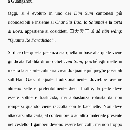
a Guangzhou.
Oggi, si è evoluto in uno dei
Dim Sum
cantonesi più
riconoscibili e insieme al
Char Siu Bao
, lo
Shiumai
e la
torta
di uova
, appartiene ai cosiddetti 四大天王
sì dà tiān wáng
:
“
Quattro Re Paradisiaci
”.
Si dice che questa pietanza sia quella in base alla quale viene
giudicata l'abilità di uno chef
Dim Sum
, poiché egli mette in
mostra la sua arte culinaria creando quante più pieghe possibili
sull’Har Gao, il quale tradizionalmente dovrebbe averne
almeno sette e preferibilmente dieci. Inoltre, la pelle deve
essere sottile e traslucida, ma abbastanza robusta da non
rompersi quando viene raccolta con le bacchette. Non deve
attaccarsi alla carta, al contenitore o ad altro materiale presente
nel cestello. I gamberi devono essere ben cotti, ma non troppo