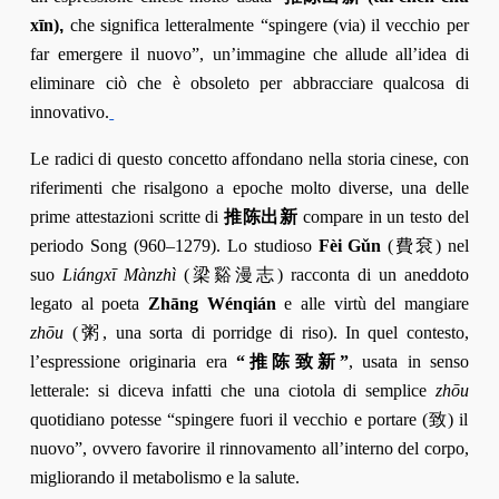
xīn)
,
che significa letteralmente “spingere (via) il vecchio per
far emergere il nuovo”, un’immagine che allude all’idea di
eliminare ciò che è obsoleto per abbracciare qualcosa di
innovativo.
Le radici di questo concetto affondano nella storia cinese, con
riferimenti che risalgono a epoche molto diverse, una delle
prime attestazioni scritte di
推陈出新
compare in un testo del
periodo Song (960–1279). Lo studioso
Fèi Gǔn
(費袞) nel
suo
Liángxī Mànzhì
(梁谿漫志) racconta di un aneddoto
legato al poeta
Zhāng Wénqián
e alle virtù del mangiare
zhōu
(粥, una sorta di porridge di riso)​. In quel contesto,
l’espressione originaria era
“推陈致新”
, usata in senso
letterale: si diceva infatti che una ciotola di semplice
zhōu
quotidiano potesse “spingere fuori il vecchio e portare (致) il
nuovo”, ovvero favorire il rinnovamento all’interno del corpo,
migliorando il metabolismo e la salute​.